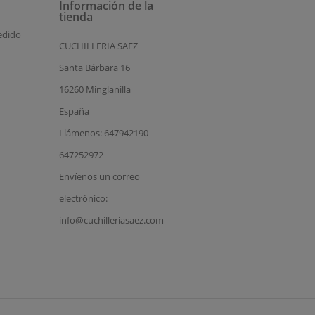
Información de la
tienda
edido
CUCHILLERIA SAEZ
Santa Bárbara 16
16260 Minglanilla
España
Llámenos: 647942190 -
647252972
Envíenos un correo
electrónico:
info@cuchilleriasaez.com