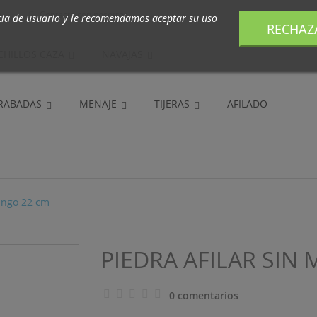
m
Contacte con nosotros

cia de usuario y le recomendamos aceptar su uso
RECHAZ
CHILLOS CAZA
NAVAJAS
GRABADAS
MENAJE
TIJERAS
AFILADO
Mango 22 cm
PIEDRA AFILAR SIN
0 comentarios