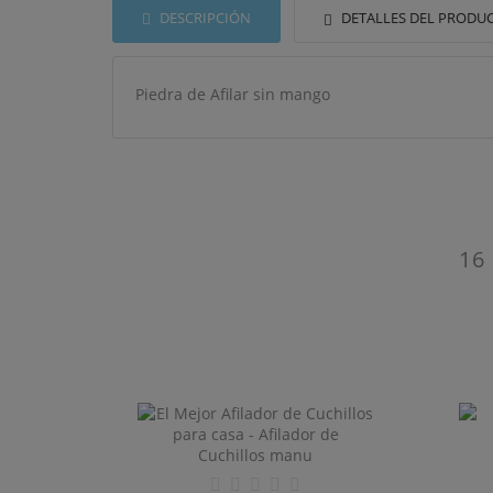
DESCRIPCIÓN
DETALLES DEL PRODU
Piedra de Afilar sin mango
((T
IN
16
MI
((L
De