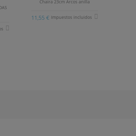
Chaira 23cm Arcos anilla
Chaira
 DAS
11,55 €
Impuestos incluidos
29,40
os