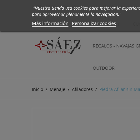
647942190 - 647252972
info@cuchilleriasaez.co

"Nuestra tienda usa cookies para mejorar la experien
para aprovechar plenamente la navegación."
Más información
Personalizar cookies
CUCHILLOS
CU
REGALOS - NAVAJAS 
OUTDOOR
Inicio
Menaje
Afiladores
Piedra Afilar sin 