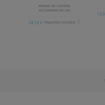
ULIR A
Afilador de cuchillos
S
ACCUSHARP (30 cm)
13,
24,10 €
uidos
Impuestos incluidos